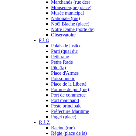
Marchands (rue des)
Monsenergue (place)
Musée municipal
Nationale (rue)
Noël Blache (place)
Notre Dame (porte de)
Observatoire
P à Q
Palais de justice
Parti (quai du)
Petit rang
Petite Rade
Pile (la)
Place d'Armes
Poissonnerie
Place de la Liberté
Pomme de pin (rue)
Port de commerce
Port marchand
Poste principale
Préfecture Maritime
Puget (place)
R à Z
Racine (rue)
Régie (place de la)