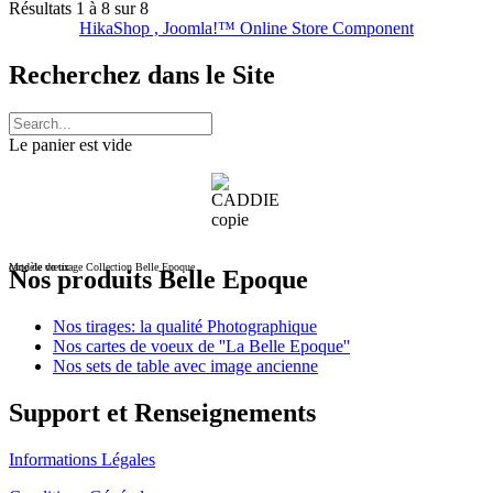
Résultats 1 à 8 sur 8
HikaShop , Joomla!™ Online Store Component
Recherchez dans le Site
Le panier est vide
carte de vœux
Modèle de tirage Collection Belle Epoque
Nos produits Belle Epoque
Nos tirages: la qualité Photographique
Nos cartes de voeux de ''La Belle Epoque''
Nos sets de table avec image ancienne
Support et Renseignements
Informations Légales