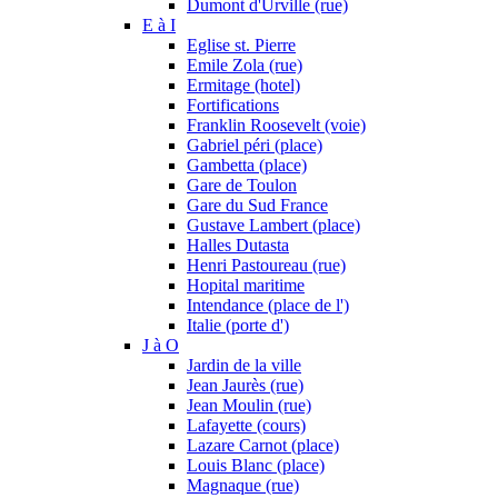
Dumont d'Urville (rue)
E à I
Eglise st. Pierre
Emile Zola (rue)
Ermitage (hotel)
Fortifications
Franklin Roosevelt (voie)
Gabriel péri (place)
Gambetta (place)
Gare de Toulon
Gare du Sud France
Gustave Lambert (place)
Halles Dutasta
Henri Pastoureau (rue)
Hopital maritime
Intendance (place de l')
Italie (porte d')
J à O
Jardin de la ville
Jean Jaurès (rue)
Jean Moulin (rue)
Lafayette (cours)
Lazare Carnot (place)
Louis Blanc (place)
Magnaque (rue)