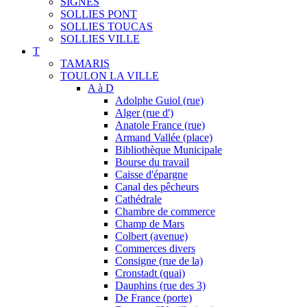
SIGNES
SOLLIES PONT
SOLLIES TOUCAS
SOLLIES VILLE
T
TAMARIS
TOULON LA VILLE
A à D
Adolphe Guiol (rue)
Alger (rue d')
Anatole France (rue)
Armand Vallée (place)
Bibliothèque Municipale
Bourse du travail
Caisse d'épargne
Canal des pêcheurs
Cathédrale
Chambre de commerce
Champ de Mars
Colbert (avenue)
Commerces divers
Consigne (rue de la)
Cronstadt (quai)
Dauphins (rue des 3)
De France (porte)