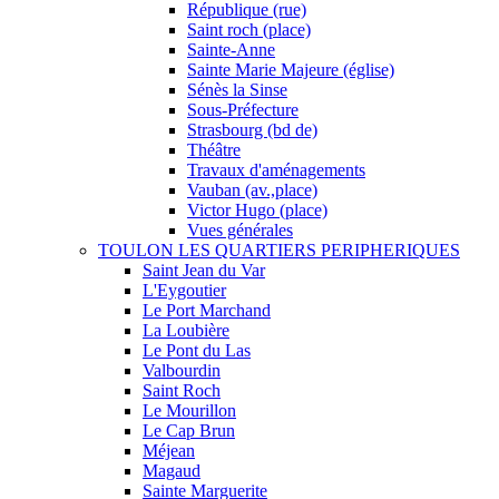
République (rue)
Saint roch (place)
Sainte-Anne
Sainte Marie Majeure (église)
Sénès la Sinse
Sous-Préfecture
Strasbourg (bd de)
Théâtre
Travaux d'aménagements
Vauban (av.,place)
Victor Hugo (place)
Vues générales
TOULON LES QUARTIERS PERIPHERIQUES
Saint Jean du Var
L'Eygoutier
Le Port Marchand
La Loubière
Le Pont du Las
Valbourdin
Saint Roch
Le Mourillon
Le Cap Brun
Méjean
Magaud
Sainte Marguerite