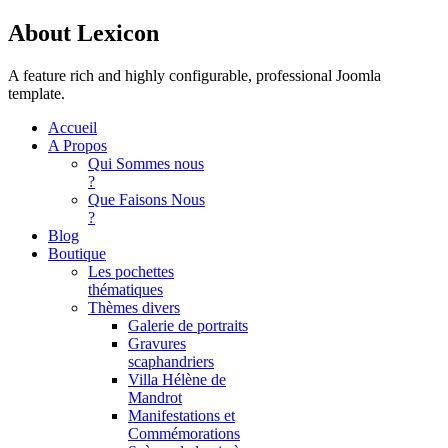
About Lexicon
A feature rich and highly configurable, professional Joomla
template.
Accueil
A Propos
Qui Sommes nous
?
Que Faisons Nous
?
Blog
Boutique
Les pochettes
thématiques
Thèmes divers
Galerie de portraits
Gravures
scaphandriers
Villa Hélène de
Mandrot
Manifestations et
Commémorations