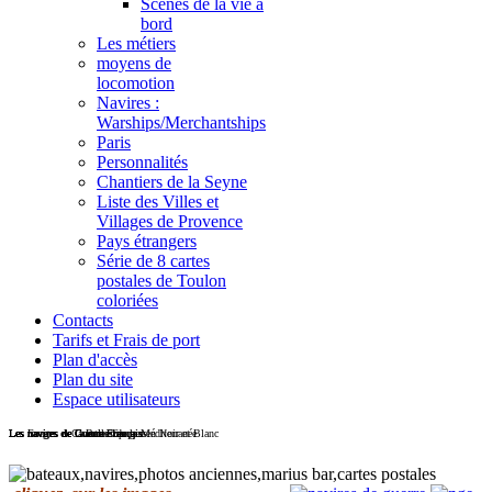
Scènes de la vie à
bord
Les métiers
moyens de
locomotion
Navires :
Warships/Merchantships
Paris
Personnalités
Chantiers de la Seyne
Liste des Villes et
Villages de Provence
Pays étrangers
Série de 8 cartes
postales de Toulon
coloriées
Contacts
Tarifs et Frais de port
Plan d'accès
Plan du site
Espace utilisateurs
Les navires de Guerre Français
Les Forges et Chantiers de la Méditerranée
Les navires de Commerce
Les navires de Guerre Etrangers
Les navires de Guerre Français en Noir et Blanc
Les images de la Belle Epoque